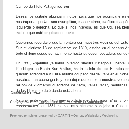
Campo de Hielo Patagónico Sur
Deseamos quitarle algunos minutos, para que nos acompañe en el
nos importa que Ud. sea evangélico, mahometano, católico o agnóst
izquierda o derecha. Lo que sí nos interesa, es que Ud. sea bien
incluso que esté orgulloso de serlo.
Queremos recordarle que la frontera con nuestros vecinos del Este 
Sur, el glorioso 18 de septiembre de 1810, estaba en el océano Atl
todo chileno desde su nacimiento hasta su desembocadura, donde C
En 1881, Argentina ya había invadido nuestra Patagonia Oriental, 
Río Negro en Bahía San Matías, hasta la Isla de Los Estados en
querían agrandarse y Chile estaba ocupado desde 1879 en el Norte, 
nosotros, tan buena gente y para dejar contentos a nuestros vecino
millón) de kilómetros cuadrados de tierra, valles, ríos y montañas.
de los Hielos se dejó donde está ahora.
Siguenos en Twitter
Naturalmente que, la línea acordada de
"las más altas mont
Copyright © 2010
Corporación de Defensa de la Soberanía
continentales"
en 1881, se vio muy sinuosa y dejaba a Chile mu
Cordillera, lo cual fue motivo para que nuestros vecinos modificar
Free web templates
presented by
QARTIN
– Our tip:
Webdesign
,
Webhosting
línea orográfica, cuya línea de altas montañas llevara la frontera
sobre el monte San Valentín, desde donde caen los hielos al vent
¡hasta eso aspiraban!.