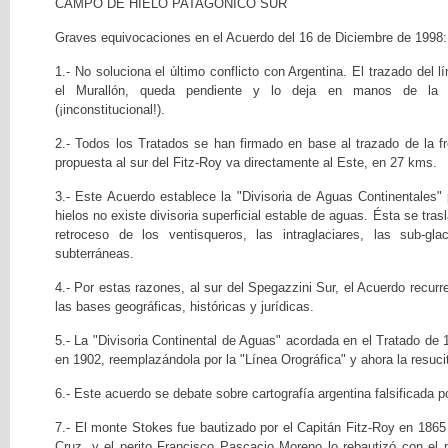
CAMPO DE HIELO PATAGONICO SUR
Graves equivocaciones en el Acuerdo del 16 de Diciembre de 1998
1.- No soluciona el último conflicto con Argentina. El trazado del l
el Murallón, queda pendiente y lo deja en manos de la 
(¡inconstitucional!).
2.- Todos los Tratados se han firmado en base al trazado de la
propuesta al sur del Fitz-Roy va directamente al Este, en 27 kms.
3.- Este Acuerdo establece la "Divisoria de Aguas Continentales" p
hielos no existe divisoria superficial estable de aguas. Ésta se tra
retroceso de los ventisqueros, las intraglaciares, las sub-gla
subterráneas.
4.- Por estas razones, al sur del Spegazzini Sur, el Acuerdo recu
las bases geográficas, históricas y jurídicas.
5.- La "Divisoria Continental de Aguas" acordada en el Tratado de 
en 1902, reemplazándola por la "Línea Orográfica" y ahora la resuc
6.- Este acuerdo se debate sobre cartografía argentina falsificada p
7.- El monte Stokes fue bautizado por el Capitán Fitz-Roy en 1865 
Cruz, y el perito Francisco Pascacio Moreno lo rebautizó con e